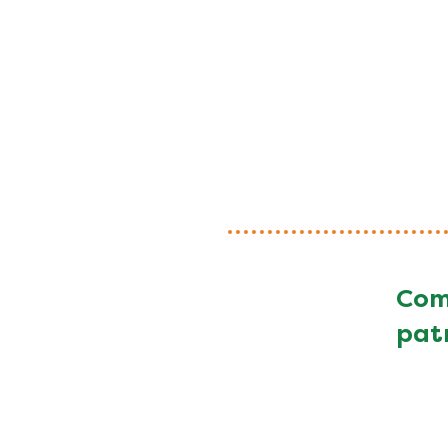
Com
patr